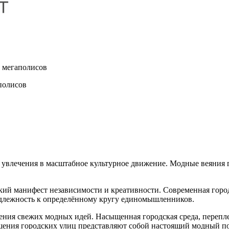
и мегаполисов
полисов
о увлечения в масштабное культурное движение. Модные веяния 
кий манифест независимости и креативности. Современная горо
адлежность к определённому кругу единомышленников.
ения свежих модных идей. Насыщенная городская среда, перепл
шения городских улиц представляют собой настоящий модный по