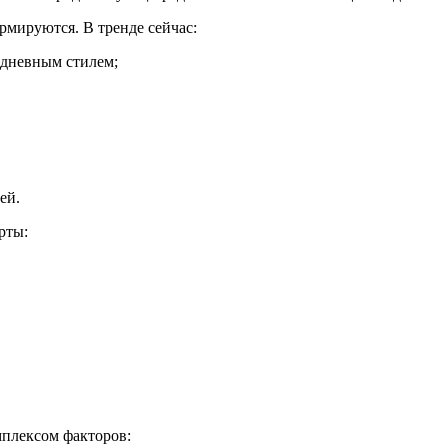
мируются. В тренде сейчас:
едневным стилем;
ей.
рты:
мплексом факторов: