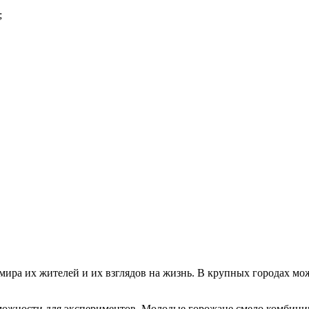
;
ира их жителей и их взглядов на жизнь. В крупных городах мо
можности для экспериментов. Молодые горожане смело комбини