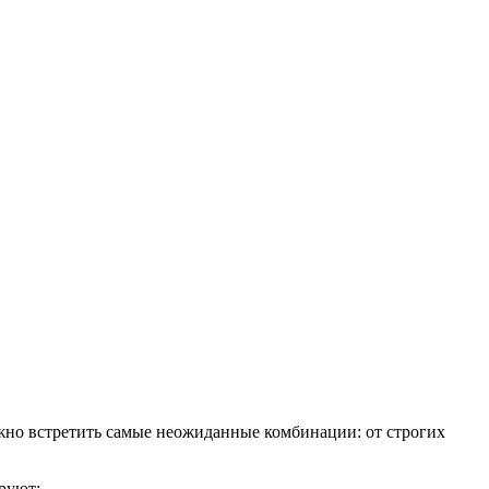
жно встретить самые неожиданные комбинации: от строгих
руют: